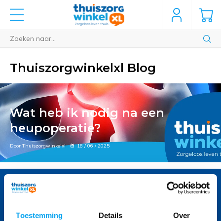
Thuiszorgwinkelxl Blog
Wat heb ik nodig na een
heupoperatie?
Door Thuiszorgwinkelxl
18 / 06 / 2025
Voor vragen bel 040 236 45 06
Onze specialisten helpen u graag
Toestemming
Details
Over