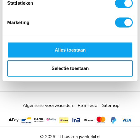
Statistieken
Thuiszorgwinkelxl.nl
Marketing
Kruisstraat 61
5612 CD Eindhoven
Nederland
Open in Google Maps
Fysieke thuiszorgwinkel in Eindhoven
Alles toestaan
Kvk nr. 17205121
BTW nr. NL001690278B81
Selectie toestaan
AGB-code: 76091072
Algemene voorwaarden
RSS-feed
Sitemap
© 2026 -
Thuiszorgwinkelxl.nl