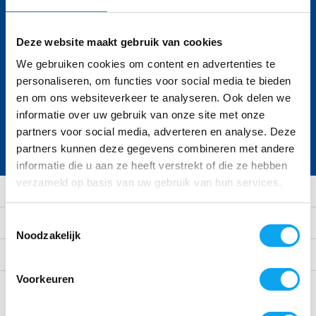
Volg ons
Deze website maakt gebruik van cookies
We gebruiken cookies om content en advertenties te
Ontvang de nieuwste aanbiedingen en
personaliseren, om functies voor social media te bieden
promoties
en om ons websiteverkeer te analyseren. Ook delen we
informatie over uw gebruik van onze site met onze
Abonneer
partners voor social media, adverteren en analyse. Deze
partners kunnen deze gegevens combineren met andere
* Lees hier de wettelijke beperkingen
informatie die u aan ze heeft verstrekt of die ze hebben
verzameld op basis van uw gebruik van hun services.
Klantenservice
Toestemmingsselectie
Mijn account
Noodzakelijk
Categorieën
Voorkeuren
Contact