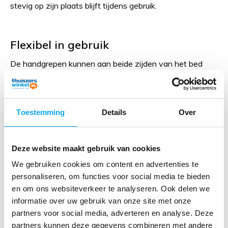
stevig op zijn plaats blijft tijdens gebruik.
Flexibel in gebruik
De handgrepen kunnen aan beide zijden van het bed
worden gebruikt. Wanneer u slechts aan één zijde
ondersteuning nodig heeft, kan de andere zijde naar
beneden worden geplaatst. Dit maakt de bedsteun
Toestemming
Details
Over
flexibel inzetbaar voor verschillende situaties en
slaapkamerindelingen.
Deze website maakt gebruik van cookies
We gebruiken cookies om content en advertenties te
Praktische ondersteuning voor
personaliseren, om functies voor social media te bieden
dagelijks gebruik
en om ons websiteverkeer te analyseren. Ook delen we
informatie over uw gebruik van onze site met onze
Zoekt u een betrouwbare
bedsteun voor ouderen
of
partners voor social media, adverteren en analyse. Deze
een hulpmiddel dat extra zekerheid biedt bij het opstaan
partners kunnen deze gegevens combineren met andere