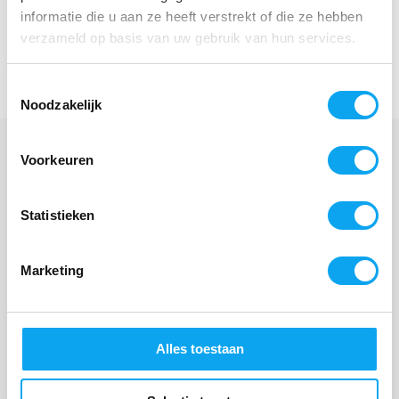
uit bed? Dan is deze verstelbare bedsteun een
informatie die u aan ze heeft verstrekt of die ze hebben
praktische keuze. Ideaal als u meer zelfstandigheid wilt
verzameld op basis van uw gebruik van hun services.
behouden of wanneer een mantelzorger extra
ondersteuning zoekt voor een veilige slaapomgeving.
Toestemmingsselectie
Noodzakelijk
Voorkeuren
Veelgestelde vragen
Statistieken
Voor welke bedmaten is de Bedsteun verstelbaar
in breedte geschikt?
Marketing
Wat is het maximale gebruikersgewicht van de
Bedsteun verstelbaar in breedte?
Alles toestaan
Hoe wordt de Bedsteun verstelbaar in breedte