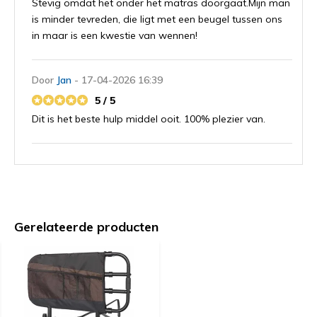
Stevig omdat het onder het matras doorgaat.Mijn man
is minder tevreden, die ligt met een beugel tussen ons
in maar is een kwestie van wennen!
Door
Jan
- 17-04-2026 16:39
5 / 5
Dit is het beste hulp middel ooit. 100% plezier van.
Door
Wemie
- 31-03-2026 09:05
5 / 5
Werkt naar behoren
Gerelateerde producten
Door
Ronald
- 20-03-2026 12:24
5 / 5
Top