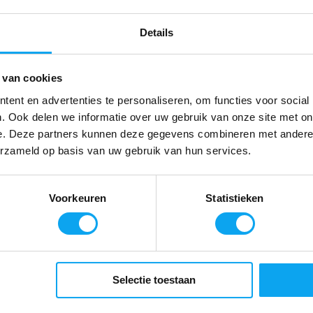
voor 14.00 uur,
verzonden (Web
Details
 van cookies
ent en advertenties te personaliseren, om functies voor social
. Ook delen we informatie over uw gebruik van onze site met on
e. Deze partners kunnen deze gegevens combineren met andere i
erzameld op basis van uw gebruik van hun services.
Voorkeuren
Statistieken
Atlantis Anti-
Douchemat Wi
54 cm
18,99
Bestel op werk
Selectie toestaan
voor 12.00 uur,
verzonden (Web