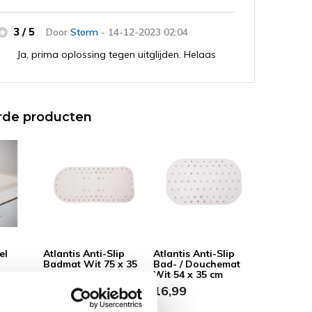
3 / 5
Door
Storm
- 14-12-2023 02:04
Ja, prima oplossing tegen uitglijden. Helaas
laten de rondjes gauw los. Ik probeer het een
tweede na grondig ontvetten.
rde producten
el
Atlantis Anti-Slip
Atlantis Anti-Slip
Badmat Wit 75 x 35
Bad- / Douchemat
cm
Wit 54 x 35 cm
17,99
16,99
dagen