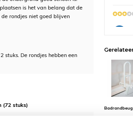
plaatsen is het van belang dat de
t de rondjes niet goed blijven
SM
Gerelatee
72 stuks. De rondjes hebben een
 (72 stuks)
Badrandbeug
ker met anti-slip
54,99
Bestel op werk