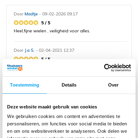
Door
Madtje
- 09-02-2026 09:17
5 / 5
Heel,fijne wielen , veiligheid voor alles.
Door
J.a S.
- 02-04-2021 12:37
5 / 5
Voldoen prima
Toestemming
Details
Over
Door
H.w. d.
- 16-07-2020 07:36
4 / 5
Zeer tevreden
Deze website maakt gebruik van cookies
We gebruiken cookies om content en advertenties te
personaliseren, om functies voor social media te bieden
en om ons websiteverkeer te analyseren. Ook delen we