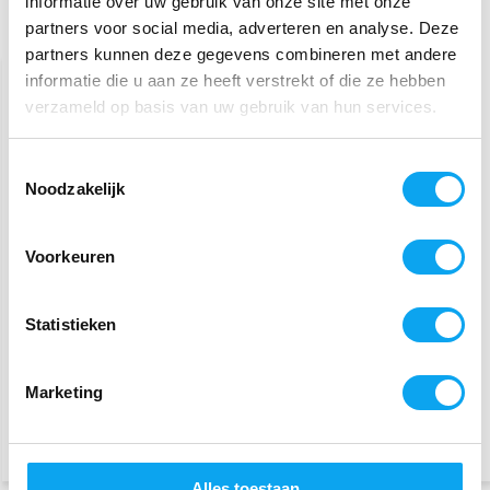
informatie over uw gebruik van onze site met onze
partners voor social media, adverteren en analyse. Deze
Gerelateerde producten
partners kunnen deze gegevens combineren met andere
informatie die u aan ze heeft verstrekt of die ze hebben
verzameld op basis van uw gebruik van hun services.
Toestemmingsselectie
Noodzakelijk
Rolstoeltas Deluxe met
Rolstoelnetje
Voorkeuren
voering
Statistieken
24,99
14,-
26,99
16,99
Bestel op werkdagen voor
Tijdelijk uitverkocht
Marketing
15.00 uur, vandaag verzonden
(Op voorraad in winkel)
Alles toestaan