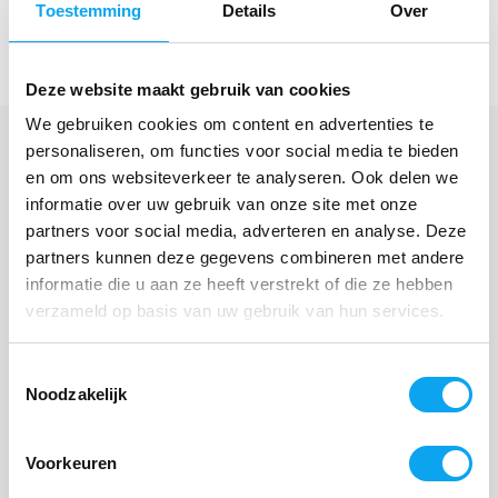
Toestemming
Details
Over
bevestiging goed aan op het frame en vormt de rugband
een praktische aanvulling op uw rollator.
Deze website maakt gebruik van cookies
We gebruiken cookies om content en advertenties te
personaliseren, om functies voor social media te bieden
en om ons websiteverkeer te analyseren. Ook delen we
Veelgestelde vragen over de verstelbare
informatie over uw gebruik van onze site met onze
rugband voor MultiMotion Curve rollator
partners voor social media, adverteren en analyse. Deze
partners kunnen deze gegevens combineren met andere
Voor welke rollator is deze verstelbare rugband
informatie die u aan ze heeft verstrekt of die ze hebben
geschikt?
verzameld op basis van uw gebruik van hun services.
Toestemmingsselectie
Is de rugband van de MultiMotion Curve rollator
Noodzakelijk
verstelbaar?
Voorkeuren
Hoe monteer ik de rugband op de MultiMotion
Curve rollator?