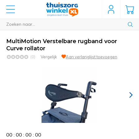
MultiMotion Verstelbare rugband voor
Curve rollator
(0)
Vergelijk
Aan verlanglijst toevoegen
0
0
:
0
0
:
0
0
:
0
0