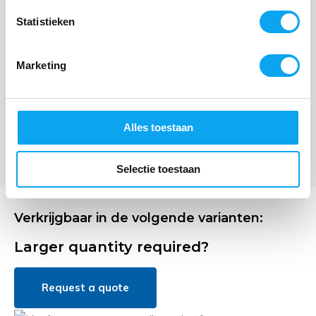
Statistieken
Wat is het voordeel van een rugband op de
MultiMotion Curve rollator?
Marketing
Kan ik de rugband eenvoudig zelf monteren?
Alles toestaan
Selectie toestaan
Verkrijgbaar in de volgende varianten:
Larger quantity required?
Request a quote