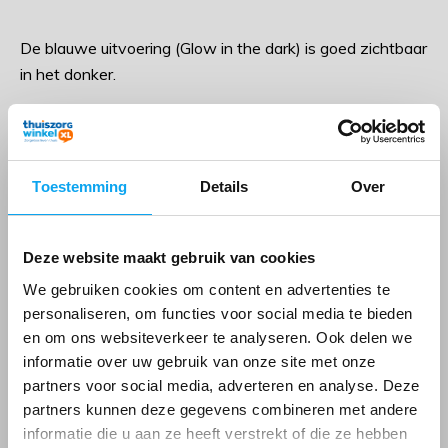
De blauwe uitvoering (Glow in the dark) is goed zichtbaar
in het donker.
Kenmerken Tuimelbeker met smal tuitje
Verkrijgbaar in 4 kleuren (Groen, Rood, Wit en
Toestemming
Details
Over
Blauw (Glow in the dark)
Met smalle tuit (geschikt voor rietje)
Deze website maakt gebruik van cookies
Met 2 handgrepen
Geschikt voor warme dranken tot 65° C
We gebruiken cookies om content en advertenties te
personaliseren, om functies voor social media te bieden
Geschikt voor vaatwasmachine tot 70° C
en om ons websiteverkeer te analyseren. Ook delen we
Afmetingen: Hoogte 11,7 x Breedte 11 cm
informatie over uw gebruik van onze site met onze
Breedte incl. handgrepen 15,3 cm
partners voor social media, adverteren en analyse. Deze
Tijdelijk uitverkocht!
Inhoud 250 ml
partners kunnen deze gegevens combineren met andere
Gewicht 115 gram
We sturen u een email als we dit artikel weer op
informatie die u aan ze heeft verstrekt of die ze hebben
voorraad hebben