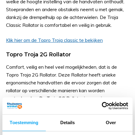
welke de hoogte instelling van de handvaten onthoudt.
Stoepranden en andere obstakels neemt u met gemak,
dankzij de drempelhulp op de achterwielen. De Troja
Classic Rollator is comfortabel en veilig in gebruik.
Klik hier om de Topro Troja classic te bekijken
Topro Troja 2G Rollator
Comfort, veilig en heel veel mogelijkheden, dat is de
Topro Troja 2G Rollator. Deze Rollator heeft unieke
ergonomische handvatten die ervoor zorgen dat de
rollator op verschillende manieren kan worden
vastgehouden. De Troja 2G Rollator is voorzien van
Quick Release SOFT wielen, wat het lopen over ongelijke
ondergronden comfortabeler maakt. Ook is de Topro
Troja 2G Rollator voorzien van een bel en refloctoren,
Toestemming
Details
Over
waardoor u ook in het donker goed zichtbaar bent.