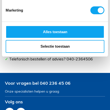
Waarom een Topro rollator kopen
Marketing
bij Thuiszorgwinkelxl.nl?
✓
Veilig en comfortabel
Alles toestaan
✓
Ontwikkelt in nauwe samenwerking met therapeuten
✓
Geproduceerd in Noorwegen
✓
7 jaar garantie!
Selectie toestaan
✓
90.000+ tevreden klanten
✓
Telefonisch bestellen of advies? 040-2364506
Voor vragen bel 040 236 45 06
Onze specialisten helpen u graag
Volg ons