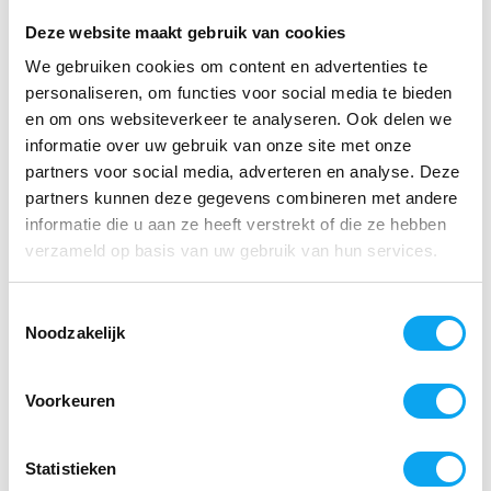
Uiteraard is de Troja 2G een lichtgewicht rollator met een
Deze website maakt gebruik van cookies
memory functie voor de hoogte instelling van de
handvatten.
We gebruiken cookies om content en advertenties te
personaliseren, om functies voor social media te bieden
en om ons websiteverkeer te analyseren. Ook delen we
Klik hier om de Topro Troja 2G rollator te bekijken
informatie over uw gebruik van onze site met onze
Topro Olympos Rollator
partners voor social media, adverteren en analyse. Deze
partners kunnen deze gegevens combineren met andere
De Topro Olympos Rollator is een stevige, robuuste en
informatie die u aan ze heeft verstrekt of die ze hebben
praktische rollator voor een actief leven. Het lopen over
verzameld op basis van uw gebruik van hun services.
oneffenheden in het wegdek zoals stoeptegels en
klinkers gaat soepel en comfortabel dankzij de grote
Toestemmingsselectie
SOFT wielen. Met de afneembare boodschappentas
Noodzakelijk
kunt u maar liefst 15kg bagage meenemen en de rollator
beschikt over een uitstekende rem-functie.
Voorkeuren
Klik hier om de Topro Olympos rollator te bekijken
Statistieken