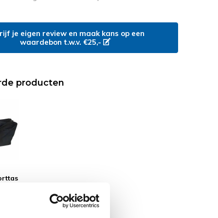
rijf je eigen review en maak kans op een
waardebon t.w.v. €25,-
rde producten
rttas