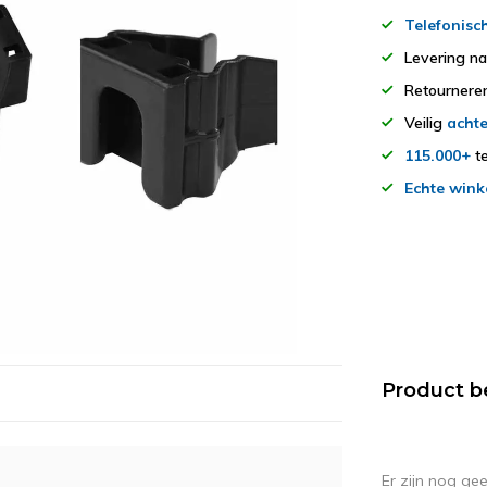
Telefonisc
Levering n
Retourner
Veilig
achte
115.000+
te
Echte wink
Product b
Er zijn nog ge