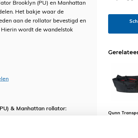
llator Brooklyn (PU) en Manhattan
delen. Het bakje waar de
eden aan de rollator bevestigd en
Sch
. Hierin wordt de wandelstok
Gerelatee
elen
PU) & Manhattan rollator:
Qunn Transpo
voor rollator
n klemmen
Brooklyn
89,-