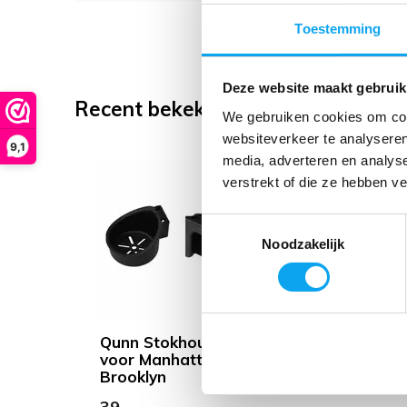
Toestemming
Deze website maakt gebruik
Recent bekeken
We gebruiken cookies om cont
websiteverkeer te analyseren
9,1
media, adverteren en analys
verstrekt of die ze hebben v
Toestemmingsselectie
Noodzakelijk
Qunn Stokhouder
voor Manhattan &
Brooklyn
39,-