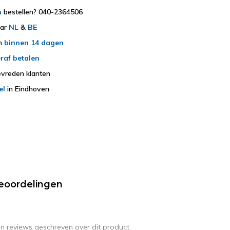
h
bestellen? 040-2364506
aar
NL
&
BE
en
binnen 14 dagen
raf betalen
vreden klanten
el
in Eindhoven
eoordelingen
en reviews geschreven over dit product.