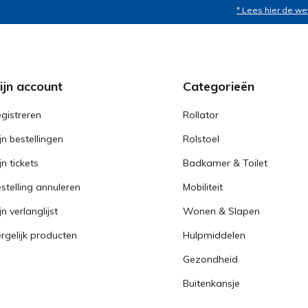
* Lees hier de we
ijn account
Categorieën
gistreren
Rollator
jn bestellingen
Rolstoel
jn tickets
Badkamer & Toilet
stelling annuleren
Mobiliteit
jn verlanglijst
Wonen & Slapen
rgelijk producten
Hulpmiddelen
Gezondheid
Buitenkansje