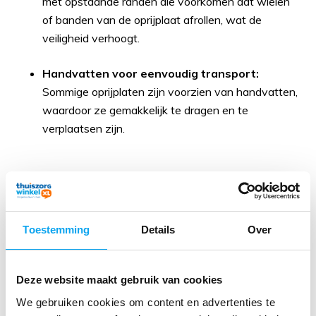
met opstaande randen die voorkomen dat wielen
of banden van de oprijplaat afrollen, wat de
veiligheid verhoogt.
Handvatten voor eenvoudig transport:
Sommige oprijplaten zijn voorzien van handvatten,
waardoor ze gemakkelijk te dragen en te
verplaatsen zijn.
Veelgestelde vragen:
Wat is de maximale belasting van een
uitschuifbare oprijplaat?
Toestemming
Details
Over
De maximale belasting varieert per model.
Sommige oprijplaten hebben een draagcapaciteit
Deze website maakt gebruik van cookies
tot 270 kg, wat voldoende is voor de meeste
We gebruiken cookies om content en advertenties te
rolstoelen en scootmobielen.