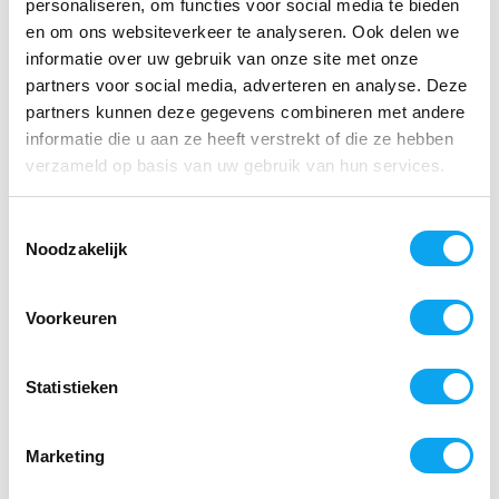
personaliseren, om functies voor social media te bieden
en om ons websiteverkeer te analyseren. Ook delen we
Zijn deze oprijplaten geschikt voor
informatie over uw gebruik van onze site met onze
buitengebruik?
partners voor social media, adverteren en analyse. Deze
Ja, de meeste uitschuifbare oprijplaten zijn
partners kunnen deze gegevens combineren met andere
ontworpen voor zowel binnen- als buitengebruik.
informatie die u aan ze heeft verstrekt of die ze hebben
Ze zijn bestand tegen verschillende
verzameld op basis van uw gebruik van hun services.
weersomstandigheden en hebben een lange
levensduur.
Toestemmingsselectie
Noodzakelijk
Hoe bepaal ik de juiste lengte van de
oprijplaat?
Voorkeuren
De juiste lengte hangt af van het hoogteverschil
dat u wilt overbruggen en de gewenste
hellingshoek. Een langere oprijplaat resulteert in
Statistieken
een minder steile helling, wat het gebruik
vergemakkelijkt. Het is belangrijk om de
Marketing
specificaties van het product te controleren om
ervoor te zorgen dat het geschikt is voor uw