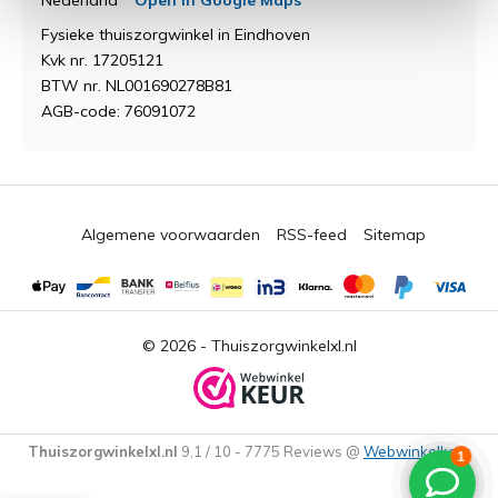
Nederland
Open in Google Maps
Fysieke thuiszorgwinkel in Eindhoven
Kvk nr. 17205121
BTW nr. NL001690278B81
AGB-code: 76091072
Algemene voorwaarden
RSS-feed
Sitemap
© 2026 -
Thuiszorgwinkelxl.nl
Thuiszorgwinkelxl.nl
9,1
/
10
-
7775
Reviews @
Webwinkelkeur