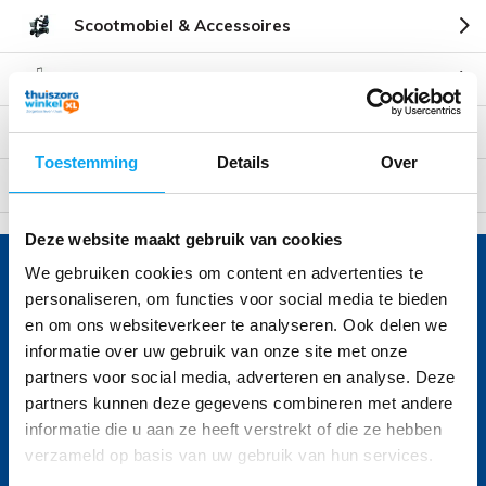
Scootmobiel & Accessoires
Boodschappentrolleys
Kniefiets
Toestemming
Details
Over
Loopfietsen voor volwassenen
Deze website maakt gebruik van cookies
We gebruiken cookies om content en advertenties te
Voor vragen bel 040 236 45 06
personaliseren, om functies voor social media te bieden
Onze specialisten helpen u graag
en om ons websiteverkeer te analyseren. Ook delen we
informatie over uw gebruik van onze site met onze
Volg ons
partners voor social media, adverteren en analyse. Deze
partners kunnen deze gegevens combineren met andere
informatie die u aan ze heeft verstrekt of die ze hebben
verzameld op basis van uw gebruik van hun services.
Ontvang de nieuwste aanbiedingen en