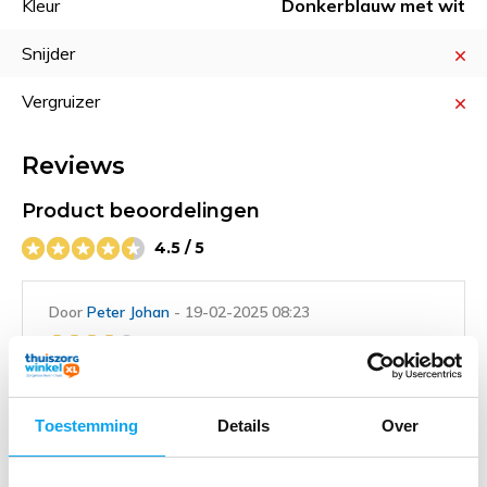
Kleur
Donkerblauw met wit
Snijder
Vergruizer
Reviews
Product beoordelingen
4.5 / 5
Door
Peter Johan
- 19-02-2025 08:23
4 / 5
Kwaliteit mag wel wat beter. Materiaal is stug, maar
verder een prima product.
Toestemming
Details
Over
Door
RR
- 27-11-2024 19:15