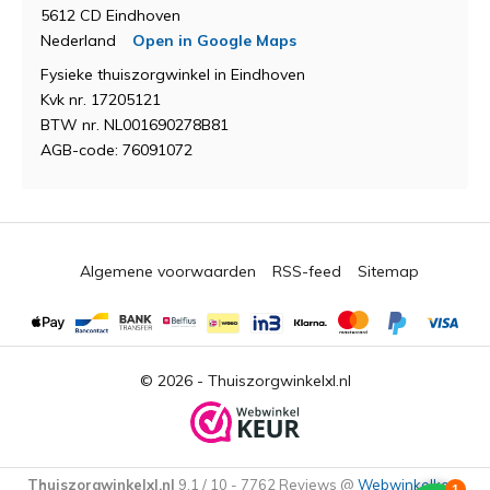
5612 CD Eindhoven
Nederland
Open in Google Maps
Fysieke thuiszorgwinkel in Eindhoven
Kvk nr. 17205121
BTW nr. NL001690278B81
AGB-code: 76091072
Algemene voorwaarden
RSS-feed
Sitemap
© 2026 -
Thuiszorgwinkelxl.nl
Thuiszorgwinkelxl.nl
9,1
/
10
-
7762
Reviews @
Webwinkelkeur