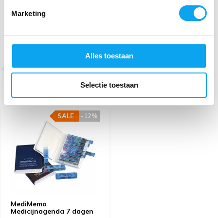
19,99
20,99
Marketing
Bestel op werkdagen voor
12.00 uur, vandaag verzonden
(Web Only)
Alles toestaan
Selectie toestaan
Recent bekeken
SALE
-12%
MediMemo
Medicijnagenda 7 dagen