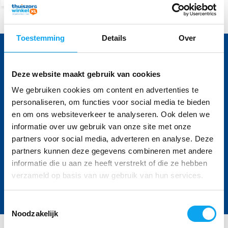
Toestemming
Details
Over
Voor vragen bel 040 236 45 06
Onze specialisten helpen u graag
Deze website maakt gebruik van cookies
We gebruiken cookies om content en advertenties te
Volg ons
personaliseren, om functies voor social media te bieden
en om ons websiteverkeer te analyseren. Ook delen we
informatie over uw gebruik van onze site met onze
partners voor social media, adverteren en analyse. Deze
Ontvang de nieuwste aanbiedingen en
partners kunnen deze gegevens combineren met andere
promoties
informatie die u aan ze heeft verstrekt of die ze hebben
verzameld op basis van uw gebruik van hun services.
Abonneer
* Lees hier de wettelijke beperkingen
Toestemmingsselectie
Noodzakelijk
Klantenservice