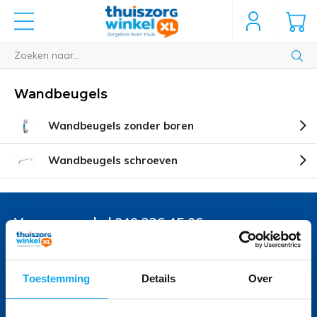
Wandbeugels
Wandbeugels zonder boren
Wandbeugels schroeven
Voor vragen bel 040 236 45 06
Onze specialisten helpen u graag
Volg ons
Toestemming
Details
Over