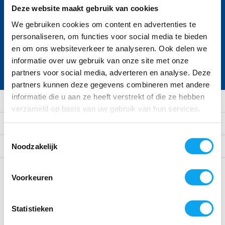
Deze website maakt gebruik van cookies
Ontvang de nieuwste aanbiedingen en
We gebruiken cookies om content en advertenties te
promoties
personaliseren, om functies voor social media te bieden
en om ons websiteverkeer te analyseren. Ook delen we
Abonneer
informatie over uw gebruik van onze site met onze
* Lees hier de wettelijke beperkingen
partners voor social media, adverteren en analyse. Deze
partners kunnen deze gegevens combineren met andere
informatie die u aan ze heeft verstrekt of die ze hebben
Klantenservice
verzameld op basis van uw gebruik van hun services.
Mijn account
Toestemmingsselectie
Categorieën
Noodzakelijk
Contact
Voorkeuren
Statistieken
Thuiszorgwinkelxl.nl